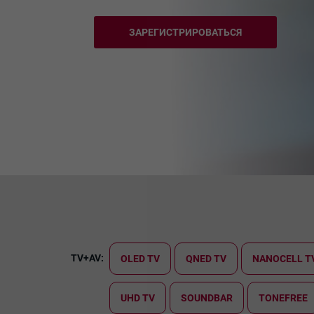
ЗАРЕГИСТРИРОВАТЬСЯ
TV+AV:
OLED TV
QNED TV
NANOCELL T
UHD TV
SOUNDBAR
TONEFREE