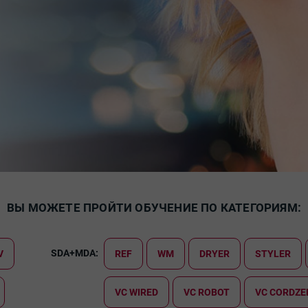
ВЫ МОЖЕТЕ ПРОЙТИ ОБУЧЕНИЕ ПО КАТЕГОРИЯМ:
SDA+MDA:
V
REF
WM
DRYER
STYLER
VC WIRED
VC ROBOT
VC CORDZE