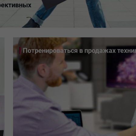
фективных
Потренироваться в продажах техни