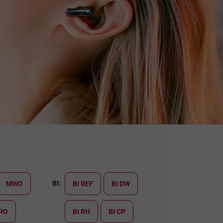
BI:
MWO
BI REF
BI DW
RO
BI RH
BI CP