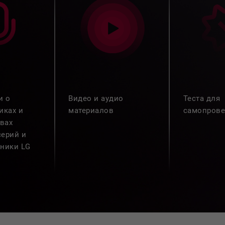
и о
Видео и аудио
Теста для
иках и
материалов
самопрове
вах
серий и
хники LG